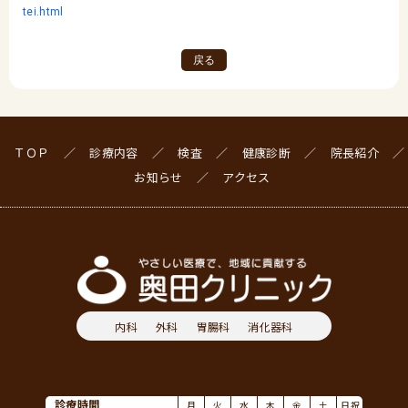
tei.html
戻る
ＴＯＰ
診療内容
検査
健康診断
院長紹介
お知らせ
アクセス
内科
外科
胃腸科
消化器科
診療時間
月
火
水
木
金
土
日祝