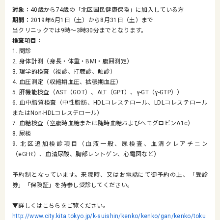
対象：
40歳から74歳の「北区国民健康保険」に加入している方
期間：
2019年6月1日（土）から8月31日（土）まで
当クリニックでは9時～3時30分までとなります。
検査項目：
1. 問診
2. 身体計測（身長・体重・BMI・腹囲測定）
3. 理学的検査（視診、打聴診、触診）
4. 血圧測定（収縮期血圧、拡張期血圧）
5. 肝機能検査（AST（GOT）、ALT（GPT）、γ-GT（γ-GTP））
6. 血中脂質検査（中性脂肪、HDLコレステロール、LDLコレステロール
またはNon-HDLコレステロール）
7. 血糖検査（空腹時血糖または随時血糖およびヘモグロビンA1c）
8. 尿検
9. 北区追加検診項目（血液一般、尿検査、血清クレアチニン
（eGFR）、血清尿酸、胸部レントゲン、心電図など）
予約制となっています。来院時、又はお電話にて御予約の上、「受診
券」「保険証」を持参し受診してください。
▼詳しくはこちらをご覧ください。
http://www.city.kita.tokyo.jp/k-suishin/kenko/kenko/gan/kenko/toku