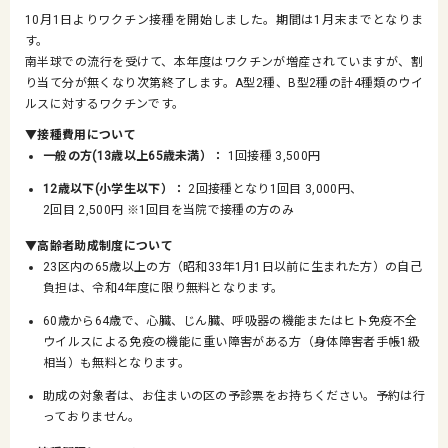
10月1日よりワクチン接種を開始しました。期間は1月末までとなりま
す。
南半球での流行を受けて、本年度はワクチンが増産されていますが、割
り当て分が無くなり次第終了します。A型2種、B型2種の計4種類のウイ
ルスに対するワクチンです。
▼接種費用について
一般の方(13歳以上65歳未満）：
1回接種 3,500円
12歳以下(小学生以下）：
2回接種となり1回目 3,000円、
2回目 2,500円 ※1回目を当院で接種の方のみ
▼高齢者助成制度について
23区内の65歳以上の方（昭和33年1月1日以前に生まれた方）の自己
負担は、令和4年度に限り無料となります。
60歳から64歳で、心臓、じん臓、呼吸器の機能またはヒト免疫不全
ウイルスによる免疫の機能に重い障害がある方（身体障害者手帳1級
相当）も無料となります。
助成の対象者は、お住まいの区の予診票をお持ちください。予約は行
っておりません。