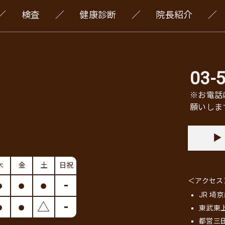
検査
健康診断
院長紹介
03-
※お電話は
願いしま
木
金
土
日祝
＜アクセス
●
●
●
-
JR 
●
●
△
-
東武東
都営三