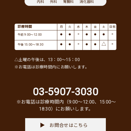
内科
外科
胃腸科
消化器科
診療時間
月
火
水
木
金
土
日祝
●
●
-
●
●
●
-
午前 9:00～12:00
●
●
-
●
●
△
-
午後 15:00～18:30
△土曜の午後は、13：00～15：00
※お電話は診療時間内にお願いします。
03-5907-3030
※お電話は診療時間内（9:00〜12:00、15:00〜
18:30）にお願いします。
お問合せはこちら